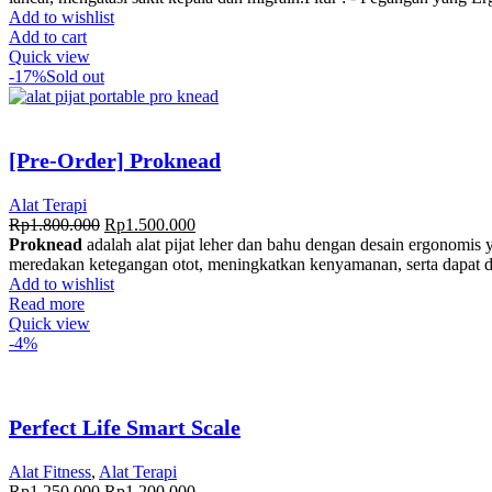
Add to wishlist
Add to cart
Quick view
-17%
Sold out
[Pre-Order] Proknead
Alat Terapi
Rp
1.800.000
Rp
1.500.000
Proknead
adalah alat pijat leher dan bahu dengan desain ergonomis 
meredakan ketegangan otot, meningkatkan kenyamanan, serta dapat d
Add to wishlist
Read more
Quick view
-4%
Perfect Life Smart Scale
Alat Fitness
,
Alat Terapi
Rp
1.250.000
Rp
1.200.000