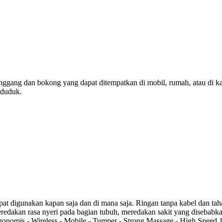
 pinggang dan bokong yang dapat ditempatkan di mobil, rumah, atau di k
 duduk.
apat digunakan kapan saja dan di mana saja. Ringan tanpa kabel dan ta
redakan rasa nyeri pada bagian tubuh, meredakan sakit yang disebabkan
 Ergonomis - Wireless - Mobile - Tumper - Strong Massage - High Spee