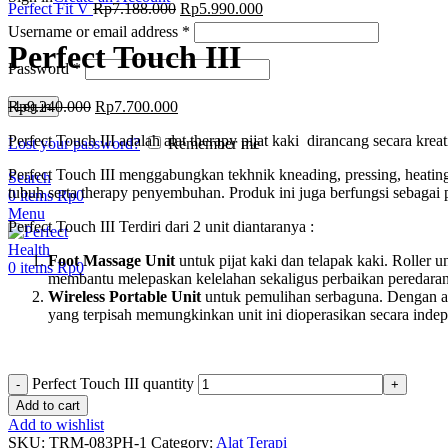
Perfect Fit V
Rp
7.188.000
Rp
5.990.000
Username or email address
*
Perfect Touch III
Password
*
Rp
9.240.000
Rp
7.700.000
Log in
Perfect Touch III adalah alat therapy pijat kaki dirancang secara kre
Lost your password?
Remember me
Perfect Touch III menggabungkan tekhnik kneading, pressing, heating
Search
tubuh serta therapy penyembuhan. Produk ini
juga berfungsi sebagai 
0
items
Rp
0
Menu
Perfect Touch III
Terdiri dari 2 unit diantaranya :
Foot Massage Unit
untuk pijat kaki dan telapak kaki. Roller 
0
items
Rp
0
membantu melepaskan kelelahan sekaligus perbaikan peredaran
Wireless Portable Unit
untuk pemulihan serbaguna. Dengan air
yang terpisah memungkinkan unit ini dioperasikan secara inde
Perfect Touch III quantity
Add to cart
Add to wishlist
SKU:
TRM-083PH-1
Category:
Alat Terapi