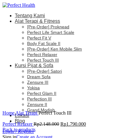
Tentang Kami
Alat Terapi & Fitness
[Pre-Order] Proknead
Perfect Life Smart Scale
-17%
Perfect Fit V
Body Fat Scale II
[Pre-Order] Ken Mobile Slim
Perfect Relaxer
Perfect Touch III
Kursi Pijat & Sofa
[Pre-Order] Satori
Dream Sofa
Zensure III
Click to enlarge
Yokisa
Perfect Glam II
Perfection III
Zensure II
Grand Modish
Home
Alat Terapi
Perfect Touch III
Lokasi
Blog
Perfect Relaxer
Rp
2.148.000
Rp
1.790.000
Back to products
Login / Register
Sign in
Create an Account