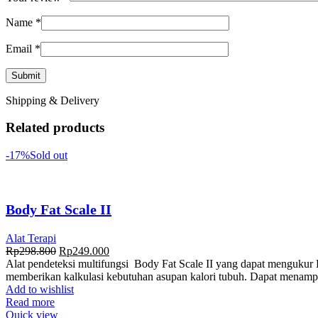
Name
*
Email
*
Shipping & Delivery
Related products
-17%
Sold out
Body Fat Scale II
Alat Terapi
Rp
298.800
Rp
249.000
Alat pendeteksi multifungsi Body Fat Scale II yang dapat mengukur 
memberikan kalkulasi kebutuhan asupan kalori tubuh. Dapat menamp
Add to wishlist
Read more
Quick view