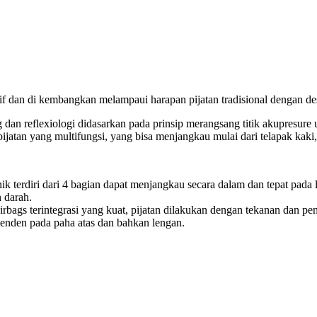
atif dan di kembangkan melampaui harapan pijatan tradisional dengan desa
 dan reflexiologi didasarkan pada prinsip merangsang titik akupresur
pijatan yang multifungsi, yang bisa menjangkau mulai dari telapak kaki,
unik terdiri dari 4 bagian dapat menjangkau secara dalam dan tepat pad
 darah.
bags terintegrasi yang kuat, pijatan dilakukan dengan tekanan dan pe
penden pada paha atas dan bahkan lengan.