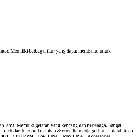
antor. Memiliki berbagai fitur yang dapat membantu untuk
han lama. Memiliki getaran yang kencang dan bertenaga. Sangat
 oleh darah kotor, kelelahan & rematik, menjaga sikulasi darah tetap
d 1000 - 2800 RPM - Low Level - Max Level - Accessories