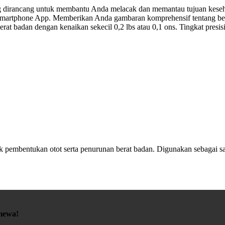
ang dirancang untuk membantu Anda melacak dan memantau tujuan kes
Smartphone App. Memberikan Anda gambaran komprehensif tentang ber
berat badan dengan kenaikan sekecil 0,2 lbs atau 0,1 ons. Tingkat pre
k pembentukan otot serta penurunan berat badan. Digunakan sebagai sarana
mewa!