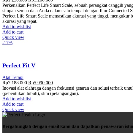
Perkenalkan Perfect Life Smart Scale, sebuah perangkat canggih y
simpan semua data Anda dalam satu tempat dengan fitur Connected 
Perfect Life Smart Scale memastikan akurasi yang tinggi, mengukur 
akurasi yang tepat.
Add to wishlist
Add to cart
Quick view
-17%
Perfect Fit V
Alat Terapi
Rp
7.188.000
Rp
5.990.000
Inovasi alat olahraga dengan frekuensi getaran dan solusi terbaik untu
(pebentukan tubuh), slim (pelangsingan).
Add to wishlist
Add to cart
Quick view
Bergabunglah dengan email kami dan dapatkan penawaran isti