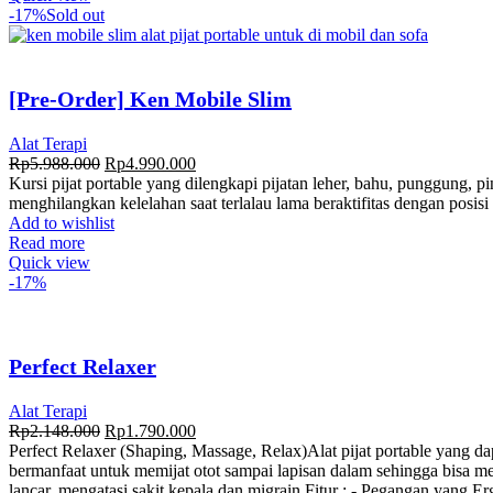
-17%
Sold out
[Pre-Order] Ken Mobile Slim
Alat Terapi
Rp
5.988.000
Rp
4.990.000
Kursi pijat portable yang dilengkapi pijatan leher, bahu, punggung,
menghilangkan kelelahan saat terlalau lama beraktifitas dengan posisi
Add to wishlist
Read more
Quick view
-17%
Perfect Relaxer
Alat Terapi
Rp
2.148.000
Rp
1.790.000
Perfect Relaxer (Shaping, Massage, Relax)Alat pijat portable yang d
bermanfaat untuk memijat otot sampai lapisan dalam sehingga bisa me
lancar, mengatasi sakit kepala dan migrain.Fitur : - Pegangan yang