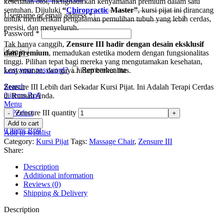
kesehatan otot, menghadirkan kenyamanan premium dalam satu
sentuhan. Dijuluki
“
Chiropractic
Master”
, kursi pijat ini dirancang
Username or email address
*
untuk memberikan pengalaman pemulihan tubuh yang lebih cerdas,
presisi, dan menyeluruh.
Password
*
Tak hanya canggih,
Zensure III hadir dengan desain eksklusif
Log in
dan premium
, memadukan estetika modern dengan fungsionalitas
tinggi. Pilihan tepat bagi mereka yang mengutamakan kesehatan,
Lost your password?
Remember me
kenyamanan, dan gaya hidup berkualitas.
Search
Zensure III Lebih dari Sekadar Kursi Pijat. Ini Adalah Terapi Cerdas
0
items
Rp
0
di Rumah Anda.
Menu
Zensure III quantity
Add to cart
0
items
Rp
0
Add to wishlist
Category:
Kursi Pijat
Tags:
Massage Chair
,
Zensure III
Share:
Description
Additional information
Reviews (0)
Shipping & Delivery
Description