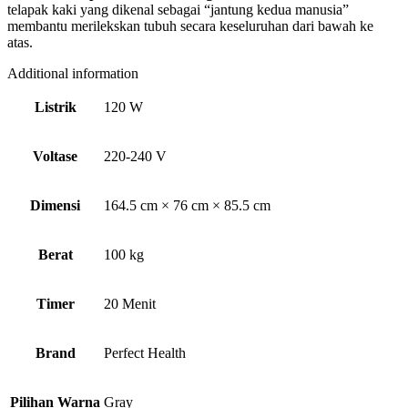
telapak kaki yang dikenal sebagai “jantung kedua manusia”
membantu merilekskan tubuh secara keseluruhan dari bawah ke
atas.
Additional information
Listrik
120 W
Voltase
220-240 V
Dimensi
164.5 cm × 76 cm × 85.5 cm
Berat
100 kg
Timer
20 Menit
Brand
Perfect Health
Pilihan Warna
Gray