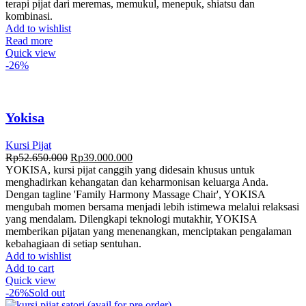
terapi pijat dari meremas, memukul, menepuk, shiatsu dan
kombinasi.
Add to wishlist
Read more
Quick view
-26%
Yokisa
Kursi Pijat
Rp
52.650.000
Rp
39.000.000
YOKISA, kursi pijat canggih yang didesain khusus untuk
menghadirkan kehangatan dan keharmonisan keluarga Anda.
Dengan tagline 'Family Harmony Massage Chair', YOKISA
mengubah momen bersama menjadi lebih istimewa melalui relaksasi
yang mendalam. Dilengkapi teknologi mutakhir, YOKISA
memberikan pijatan yang menenangkan, menciptakan pengalaman
kebahagiaan di setiap sentuhan.
Add to wishlist
Add to cart
Quick view
-26%
Sold out