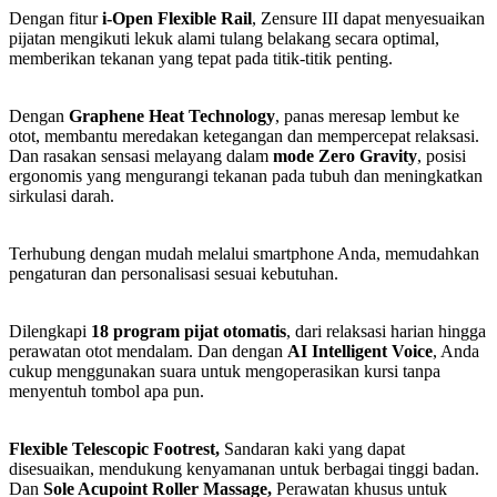
Dengan fitur
i-Open Flexible Rail
, Zensure III dapat menyesuaikan
pijatan mengikuti lekuk alami tulang belakang secara optimal,
memberikan tekanan yang tepat pada titik-titik penting.
Dengan
Graphene Heat Technology
, panas meresap lembut ke
otot, membantu meredakan ketegangan dan mempercepat relaksasi.
Dan rasakan sensasi melayang dalam
mode Zero Gravity
, posisi
ergonomis yang mengurangi tekanan pada tubuh dan meningkatkan
sirkulasi darah.
Terhubung dengan mudah melalui smartphone Anda, memudahkan
pengaturan dan personalisasi sesuai kebutuhan.
Dilengkapi
18 program pijat otomatis
, dari relaksasi harian hingga
perawatan otot mendalam. Dan dengan
AI Intelligent Voice
, Anda
cukup menggunakan suara untuk mengoperasikan kursi tanpa
menyentuh tombol apa pun.
Flexible Telescopic Footrest,
Sandaran kaki yang dapat
disesuaikan, mendukung kenyamanan untuk berbagai tinggi badan.
Dan
Sole Acupoint Roller Massage,
Perawatan khusus untuk