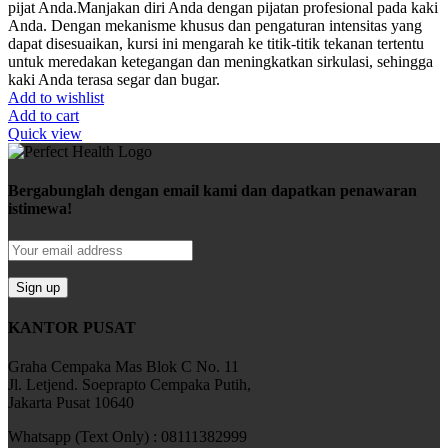
pijat Anda.
Manjakan diri Anda dengan pijatan profesional pada kaki
Anda. Dengan mekanisme khusus dan pengaturan intensitas yang
dapat disesuaikan, kursi ini mengarah ke titik-titik tekanan tertentu
untuk meredakan ketegangan dan meningkatkan sirkulasi, sehingga
kaki Anda terasa segar dan bugar.
Add to wishlist
Add to cart
Quick view
Bergabunglah dengan email kami dan dapatkan penawaran
istimewa!
KANTOR PUSAT
Graha Cempaka Mas Blok C No. 11
Jl. Letjend. Soeprapto Cempaka Putih,
Jakarta Pusat 10640
Whatsapp (Text Only) : 08111382999