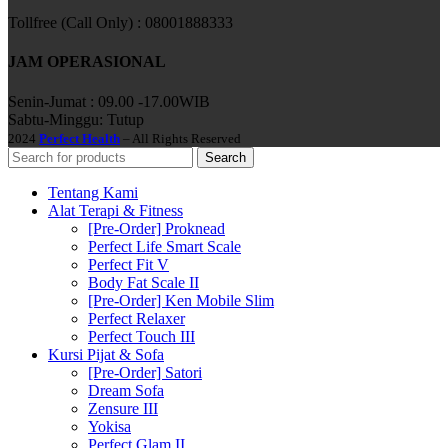
Tollfree (Call Only) : 08001888333
JAM OPERASIONAL
Senin-Jumat : 09.00 -17.00WIB
Sabtu-Minggu: Tutup
2024
Perfect Health
– All Rights Reserved
Search
Tentang Kami
Alat Terapi & Fitness
[Pre-Order] Proknead
Perfect Life Smart Scale
Perfect Fit V
Body Fat Scale II
[Pre-Order] Ken Mobile Slim
Perfect Relaxer
Perfect Touch III
Kursi Pijat & Sofa
[Pre-Order] Satori
Dream Sofa
Zensure III
Yokisa
Perfect Glam II