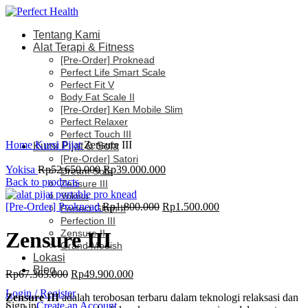
Tentang Kami
Alat Terapi & Fitness
[Pre-Order] Proknead
Perfect Life Smart Scale
-26%
Perfect Fit V
Body Fat Scale II
[Pre-Order] Ken Mobile Slim
Perfect Relaxer
Click to enlarge
Perfect Touch III
Home
Kursi Pijat
Zensure III
Kursi Pijat & Sofa
[Pre-Order] Satori
Yokisa
Rp
52.650.000
Rp
39.000.000
Dream Sofa
Back to products
Zensure III
Yokisa
[Pre-Order] Proknead
Rp
1.800.000
Rp
1.500.000
Perfect Glam II
Perfection III
Zensure II
Zensure III
Grand Modish
Lokasi
Blog
Rp
67.365.000
Rp
49.900.000
Login / Register
Zensure III
adalah terobosan terbaru dalam teknologi relaksasi dan
Sign in
Create an Account