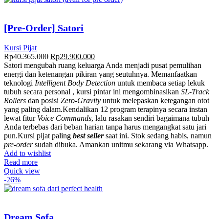
[Pre-Order] Satori
Kursi Pijat
Rp
40.365.000
Rp
29.900.000
Satori mengubah ruang keluarga Anda menjadi pusat pemulihan
energi dan ketenangan pikiran yang seutuhnya
.
Memanfaatkan
teknologi
Intelligent Body Detection
untuk membaca setiap lekuk
tubuh secara personal
, kursi pintar ini mengombinasikan
SL-Track
Rollers
dan posisi
Zero-Gravity
untuk melepaskan ketegangan otot
yang paling dalam
.
Kendalikan 12 program terapinya secara instan
lewat fitur
Voice Commands
, lalu rasakan sendiri bagaimana tubuh
Anda terbebas dari beban harian tanpa harus mengangkat satu jari
pun
.
Kursi pijat paling
best seller
saat ini. Stok sedang habis, namun
pre-order
sudah dibuka. Amankan unitmu sekarang via Whatsapp.
Add to wishlist
Read more
Quick view
-26%
Dream Sofa