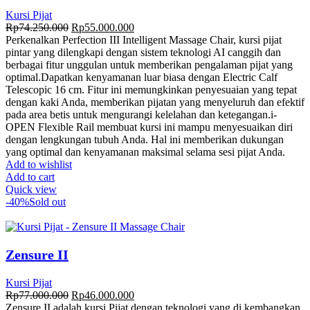
Kursi Pijat
Rp
74.250.000
Rp
55.000.000
Perkenalkan Perfection III Intelligent Massage Chair, kursi pijat
pintar yang dilengkapi dengan sistem teknologi AI canggih dan
berbagai fitur unggulan untuk memberikan pengalaman pijat yang
optimal.
Dapatkan kenyamanan luar biasa dengan Electric Calf
Telescopic 16 cm. Fitur ini memungkinkan penyesuaian yang tepat
dengan kaki Anda, memberikan pijatan yang menyeluruh dan efektif
pada area betis untuk mengurangi kelelahan dan ketegangan.
i-
OPEN Flexible Rail membuat kursi ini mampu menyesuaikan diri
dengan lengkungan tubuh Anda. Hal ini memberikan dukungan
yang optimal dan kenyamanan maksimal selama sesi pijat Anda.
Add to wishlist
Add to cart
Quick view
-40%
Sold out
Zensure II
Kursi Pijat
Rp
77.000.000
Rp
46.000.000
Zensure II adalah kursi Pijat dengan teknologi yang di kembangkan