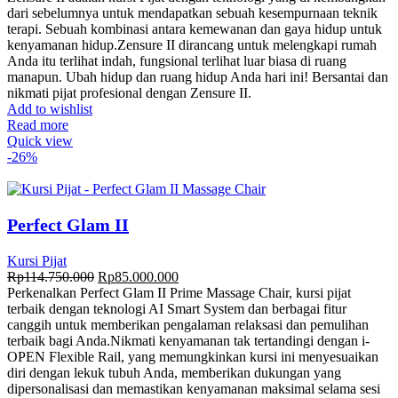
dari sebelumnya untuk mendapatkan sebuah kesempurnaan teknik
terapi. Sebuah kombinasi antara kemewanan dan gaya hidup untuk
kenyamanan hidup.Zensure II dirancang untuk melengkapi rumah
Anda itu terlihat indah, fungsional terlihat luar biasa di ruang
manapun. Ubah hidup dan ruang hidup Anda hari ini! Bersantai dan
nikmati pijat profesional dengan Zensure II.
Add to wishlist
Read more
Quick view
-26%
Perfect Glam II
Kursi Pijat
Rp
114.750.000
Rp
85.000.000
Perkenalkan Perfect Glam II Prime Massage Chair, kursi pijat
terbaik dengan teknologi AI Smart System dan berbagai fitur
canggih untuk memberikan pengalaman relaksasi dan pemulihan
terbaik bagi Anda.
Nikmati kenyamanan tak tertandingi dengan i-
OPEN Flexible Rail, yang memungkinkan kursi ini menyesuaikan
diri dengan lekuk tubuh Anda, memberikan dukungan yang
dipersonalisasi dan memastikan kenyamanan maksimal selama sesi