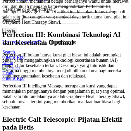
Perfect Health memahami betapa berharganya waktu untuk merawat
diri, dan itulah mengapa kami menghadirkan Perfection III
Username or email address
*
Intelligent Massage Chair. Di artikel ini, kita akan fokus mengenali
salah satu fitur canggih yang menjadi daya tarik utama kursi pijat ini:
Password
*
Graphene Heat Therapy Shawl.
Log in
Perfection III: Kombinasi Teknologi AI
dan Kesehatan Optimal
Lost your password?
Remember me
Search
Perfection III bukan hanya kursi pijat biasa; ini adalah perangkat
0
items
Rp
0
pintar yang menggabungkan teknologi kecerdasan buatan (AI)
Menu
dengan fitur kesehatan terkini. Desainnya yang futuristik dan
performa tinggi membuatnya menjadi pilihan utama bagi mereka
yang mengutamakan kesehatan dan relaksasi.
0
items
Rp
0
Perfection III Intelligent Massage merupakan kursi yang dapat
memanjakan penggunanya dengan pengalaman pijat yang optimal.
Salah satu fitur andalannya adalah Graphene Heat Therapy Shawl,
sebuah inovasi terkini yang memberikan manfaat luar biasa bagi
kesehatan.
Electric Calf Telescopic: Pijatan Efektif
pada Betis