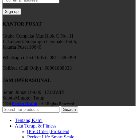
KANTOR PUSAT
Graha Cempaka Mas Blok C No. 11
Jl. Letjend. Soeprapto Cempaka Putih,
Jakarta Pusat 10640
Whatsapp (Text Only) : 08111382999
Tollfree (Call Only) : 08001888333
JAM OPERASIONAL
Senin-Jumat : 09.00 -17.00WIB
Sabtu-Minggu: Tutup
2024
Perfect Health
– All Rights Reserved
Search
Tentang Kami
Alat Terapi & Fitness
[Pre-Order] Proknead
Perfect Life Smart Scale