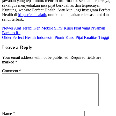
jawaban yang tepat untuk mencari informasi kesehatan terpercaya,
sekaligus menyediakan jasa pijat berkualitas dan terpercaya.
Kunjungi website Perfect Health. Atau kunjungi Instagram Perfect
Health di
id_perfecthealath
, untuk mendapatkan rileksasi otot dan
sendi terbaik.
Newer
Alat Terapi Ken Mobile Slim: Kursi Pijat yang Nyaman
Back to list
Older
Perfect Health Indonesia: Pionir Kursi Pijat Kualitas Tinggi
Leave a Reply
Your email address will not be published.
Required fields are
marked
*
Comment
*
Name
*