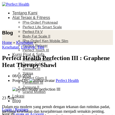
Tentang Kami
Alat Terapi & Fitness
[Pre-Order] Proknead
Perfect Life Smart Scale
Perfect Fit V
Blog
Body Fat Scale II
[Pre-Order] Ken Mobile Slim
Home
»
Kesehatan
»
Perfect Relaxer
Kesehatan
,
Lifestyle
,
Tips
Perfect Touch III
Kursi Pijat & Sofa
Perfect Health Perfection III : Graphene
[Pre-Order] Satori
Heat Therapy Shawl
Dream Sofa
Zensure III
Yokisa
08/01/2024
Perfect Glam II
Posted by
Perfect Health
Perfection III
Zensure II
Grand Modish
Lokasi
23
Nov
Blog
Dalam era modern yang penuh dengan tekanan dan rutinitas padat,
Login / Register
menjaga kesehatan dan kesejahteraan menjadi semakin penting.
Sign in
Create an Account