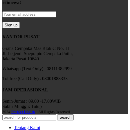
istimewa!
KANTOR PUSAT
Graha Cempaka Mas Blok C No. 11
Jl. Letjend. Soeprapto Cempaka Putih,
Jakarta Pusat 10640
Whatsapp (Text Only) : 08111382999
Tollfree (Call Only) : 08001888333
JAM OPERASIONAL
Senin-Jumat : 09.00 -17.00WIB
Sabtu-Minggu: Tutup
2024
Perfect Health
– All Rights Reserved
Search
Tentang Kami