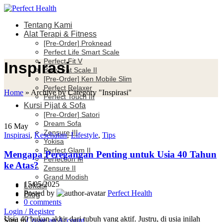
Tentang Kami
Alat Terapi & Fitness
[Pre-Order] Proknead
Perfect Life Smart Scale
Perfect Fit V
Inspirasi
Body Fat Scale II
[Pre-Order] Ken Mobile Slim
Perfect Relaxer
Home
»
Archive by Category "Inspirasi"
Perfect Touch III
Kursi Pijat & Sofa
[Pre-Order] Satori
Dream Sofa
16
May
Zensure III
Inspirasi
,
Kesehatan
,
Lifestyle
,
Tips
Yokisa
Perfect Glam II
Mengapa Peregangan Penting untuk Usia 40 Tahun
Perfection III
ke Atas?
Zensure II
Grand Modish
15/05/2025
Lokasi
Posted by
Perfect Health
Blog
0
comments
Login / Register
Usia 40 bukan akhir dari tubuh yang aktif. Justru, di usia inilah
Sign in
Create an Account