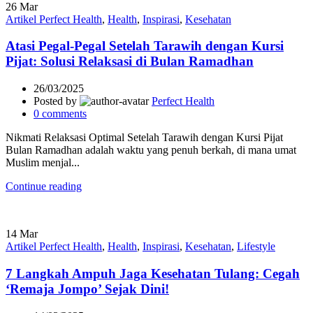
26
Mar
Artikel Perfect Health
,
Health
,
Inspirasi
,
Kesehatan
Atasi Pegal-Pegal Setelah Tarawih dengan Kursi
Pijat: Solusi Relaksasi di Bulan Ramadhan
26/03/2025
Posted by
Perfect Health
0
comments
Nikmati Relaksasi Optimal Setelah Tarawih dengan Kursi Pijat
Bulan Ramadhan adalah waktu yang penuh berkah, di mana umat
Muslim menjal...
Continue reading
14
Mar
Artikel Perfect Health
,
Health
,
Inspirasi
,
Kesehatan
,
Lifestyle
7 Langkah Ampuh Jaga Kesehatan Tulang: Cegah
‘Remaja Jompo’ Sejak Dini!