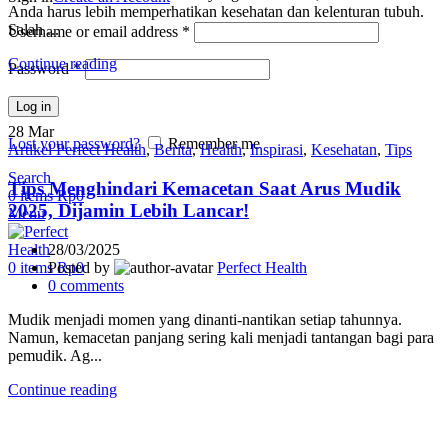
Anda harus lebih memperhatikan kesehatan dan kelenturan tubuh.
Salah ...
Username or email address
*
Continue reading
Password
*
Log in
28
Mar
Lost your password?
Remember me
Artikel Perfect Health
,
Berita
,
Health
,
Inspirasi
,
Kesehatan
,
Tips
Search
Tips Menghindari Kemacetan Saat Arus Mudik
0
items
Rp
0
2025, Dijamin Lebih Lancar!
Menu
28/03/2025
Posted by
Perfect Health
0
items
Rp
0
0
comments
Mudik menjadi momen yang dinanti-nantikan setiap tahunnya.
Namun, kemacetan panjang sering kali menjadi tantangan bagi para
pemudik. Ag...
Continue reading