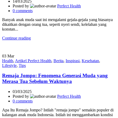
14/03/2025
Posted by
Perfect Health
0
comments
Banyak anak muda saat ini mengalami gejala-gejala yang biasanya
dikaitkan dengan orang tua, seperti nyeri sendi, kelelahan yang
konstan...
Continue reading
03
Mar
Health
,
Artikel Perfect Health
,
Berita
,
Inspirasi
,
Kesehatan
,
Lifestyle
,
Tips
Remaja Jompo: Fenomena Generasi Muda yang
Merasa Tua Sebelum Waktunya
03/03/2025
Posted by
Perfect Health
0
comments
Apa Itu Remaja Jompo? Istilah "remaja jompo" semakin populer di
kalangan anak muda Indonesia. Istilah ini menggambarkan kondisi