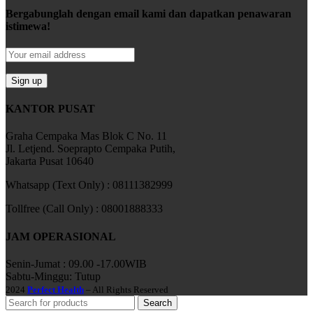
Bergabunglah dengan email kami dan dapatkan penawaran
istimewa!
KANTOR PUSAT
Graha Cempaka Mas Blok C No. 11
Jl. Letjend. Soeprapto Cempaka Putih,
Jakarta Pusat 10640
Whatsapp (Text Only) : 08111382999
Tollfree (Call Only) : 08001888333
JAM OPERASIONAL
Senin-Jumat : 09.00 -17.00WIB
Sabtu-Minggu: Tutup
2024
Perfect Health
– All Rights Reserved
Search