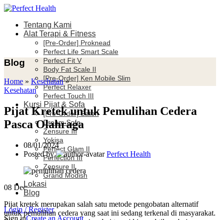
Tentang Kami
Alat Terapi & Fitness
[Pre-Order] Proknead
Perfect Life Smart Scale
Perfect Fit V
Blog
Body Fat Scale II
[Pre-Order] Ken Mobile Slim
Home
»
Kesehatan
»
Perfect Relaxer
Kesehatan
Perfect Touch III
Kursi Pijat & Sofa
Pijat Kretek untuk Pemulihan Cedera
[Pre-Order] Satori
Pasca Olahraga
Dream Sofa
Zensure III
Yokisa
08/01/2024
Perfect Glam II
Posted by
Perfect Health
Perfection III
Zensure II
Grand Modish
Lokasi
08
Dec
Blog
Pijat kretek merupakan salah satu metode pengobatan alternatif
Login / Register
untuk pemulihan cedera yang saat ini sedang terkenal di masyarakat.
Sign in
Create an Account