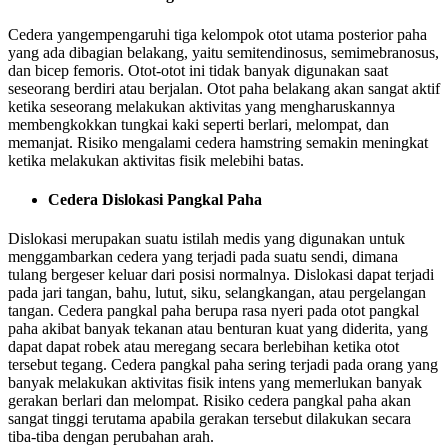
Cedera yangempengaruhi tiga kelompok otot utama posterior paha
yang ada dibagian belakang, yaitu semitendinosus, semimebranosus,
dan bicep femoris. Otot-otot ini tidak banyak digunakan saat
seseorang berdiri atau berjalan. Otot paha belakang akan sangat aktif
ketika seseorang melakukan aktivitas yang mengharuskannya
membengkokkan tungkai kaki seperti berlari, melompat, dan
memanjat. Risiko mengalami cedera hamstring semakin meningkat
ketika melakukan aktivitas fisik melebihi batas.
Cedera Dislokasi Pangkal Paha
Dislokasi merupakan suatu istilah medis yang digunakan untuk
menggambarkan cedera yang terjadi pada suatu sendi, dimana
tulang bergeser keluar dari posisi normalnya. Dislokasi dapat terjadi
pada jari tangan, bahu, lutut, siku, selangkangan, atau pergelangan
tangan. Cedera pangkal paha berupa rasa nyeri pada otot pangkal
paha akibat banyak tekanan atau benturan kuat yang diderita, yang
dapat dapat robek atau meregang secara berlebihan ketika otot
tersebut tegang. Cedera pangkal paha sering terjadi pada orang yang
banyak melakukan aktivitas fisik intens yang memerlukan banyak
gerakan berlari dan melompat. Risiko cedera pangkal paha akan
sangat tinggi terutama apabila gerakan tersebut dilakukan secara
tiba-tiba dengan perubahan arah.