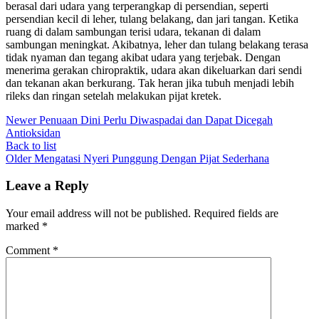
berasal dari udara yang terperangkap di persendian, seperti
persendian kecil di leher, tulang belakang, dan jari tangan. Ketika
ruang di dalam sambungan terisi udara, tekanan di dalam
sambungan meningkat. Akibatnya, leher dan tulang belakang terasa
tidak nyaman dan tegang akibat udara yang terjebak. Dengan
menerima gerakan chiropraktik, udara akan dikeluarkan dari sendi
dan tekanan akan berkurang. Tak heran jika tubuh menjadi lebih
rileks dan ringan setelah melakukan pijat kretek.
Newer
Penuaan Dini Perlu Diwaspadai dan Dapat Dicegah
Antioksidan
Back to list
Older
Mengatasi Nyeri Punggung Dengan Pijat Sederhana
Leave a Reply
Your email address will not be published.
Required fields are
marked
*
Comment
*