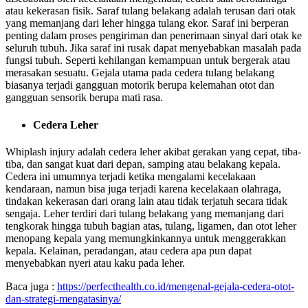
atau kekerasan fisik. Saraf tulang belakang adalah terusan dari otak
yang memanjang dari leher hingga tulang ekor. Saraf ini berperan
penting dalam proses pengiriman dan penerimaan sinyal dari otak ke
seluruh tubuh. Jika saraf ini rusak dapat menyebabkan masalah pada
fungsi tubuh. Seperti kehilangan kemampuan untuk bergerak atau
merasakan sesuatu. Gejala utama pada cedera tulang belakang
biasanya terjadi gangguan motorik berupa kelemahan otot dan
gangguan sensorik berupa mati rasa.
Cedera Leher
Whiplash injury adalah cedera leher akibat gerakan yang cepat, tiba-
tiba, dan sangat kuat dari depan, samping atau belakang kepala.
Cedera ini umumnya terjadi ketika mengalami kecelakaan
kendaraan, namun bisa juga terjadi karena kecelakaan olahraga,
tindakan kekerasan dari orang lain atau tidak terjatuh secara tidak
sengaja. Leher terdiri dari tulang belakang yang memanjang dari
tengkorak hingga tubuh bagian atas, tulang, ligamen, dan otot leher
menopang kepala yang memungkinkannya untuk menggerakkan
kepala. Kelainan, peradangan, atau cedera apa pun dapat
menyebabkan nyeri atau kaku pada leher.
Baca juga :
https://perfecthealth.co.id/mengenal-gejala-cedera-otot-
dan-strategi-mengatasinya/