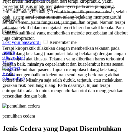
Pijat kretek merupakan bagian dari terapi kiropraktik, yakni
prosedur khusus untuk mengatasi nyeri pada area punggung,
Username or email address
*
terutama tulang belakang. Terapi kiropraktik percaya bahwa, selain
otak, sistem saraf pusat sumsum tulang belakang mempengaruhi
Password
*
semua elemen, yaitu fungsi sel, jaringan, dan organ. Namun terapi
ini juga efektif dalam mengatasi nyeri leher dan sakit kepala. Para
Log in
ahli berkualifikasi yang memberikan metode pengobatan ini disebut
juga chiropractor.
Lost your password?
Remember me
Terapi kiropraktik dilakukan dengan memberikan tekanan pada
Search
sendi tulang belakang (manipulasi tulang belakang) dengan tangan
0
items
Rp
0
atau dengan alat khusus. Tekanan yang diberikan harus terkontrol
Menu
dengan baik, misalnya cepat-lambat dan kuat-lembut harus sesuai
dengan kebutuhan pasien. Tujuan manipulasi tulang belakang
adalah mengembalikan kelenturan sendi yang berkurang akibat
0
items
Rp
0
cedera fisik. Misalnya saja salah duduk, terjatuh, atau melakukan
gerakan fisik berulang-ulang. Pada dasarnya, tujuan terapi
chiropraktik adalah untuk mengendurkan otot dan menggerakkan
persendian dengan baik.
pemulihan cedera
Jenis Cedera yang Dapat Disembuhkan