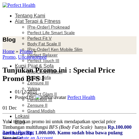
Tentang Kami
Alat Terapi & Fitness
[Pre-Order] Proknead
Perfect Life Smart Scale
Perfect Fit V
Blog
Body Fat Scale II
[Pre-Order] Ken Mobile Slim
Home
»
Promo
»
Perfect Relaxer
Promo
,
Uncategorized
Perfect Touch III
Kursi Pijat & Sofa
Tunjukan Promo ini : Special Price
[Pre-Order] Satori
Promo BFS I
Dream Sofa
Zensure III
Yokisa
01/12/2021
Perfect Glam II
Posted by
Perfect Health
Perfection III
Zensure II
01
Dec
Grand Modish
Lokasi
Yuk! tunjukan promo ini untuk mendapatkan special price
Blog
Timbangan multifungsi
BFS (Body Fat Scale)
hanya
Rp.100.000
Login / Register
dari harga Rp. 1.000.000. Kamu sudah bisa bawa pulang
Sign in
Create an Account
langsung!