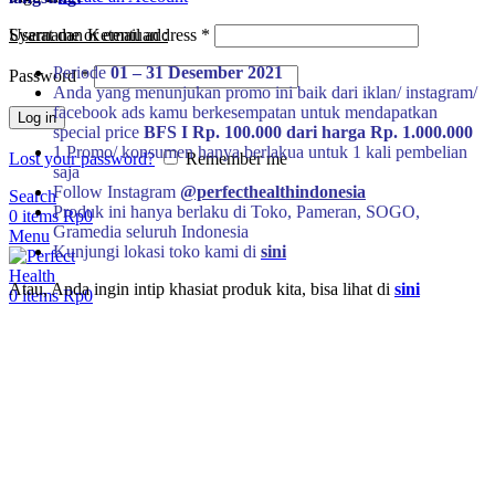
Username or email address
*
Syarat dan Ketentuan :
Periode
01 – 31 Desember 2021
Password
*
Anda yang menunjukan promo ini baik dari iklan/ instagram/
facebook ads kamu berkesempatan untuk mendapatkan
Log in
special price
BFS I Rp. 100.000 dari harga Rp. 1.000.000
1 Promo/ konsumen hanya berlakua untuk 1 kali pembelian
Lost your password?
Remember me
saja
Follow Instagram
@perfecthealthindonesia
Search
Produk ini hanya berlaku di Toko, Pameran, SOGO,
0
items
Rp
0
Gramedia seluruh Indonesia
Menu
Kunjungi lokasi toko kami di
sini
Atau, Anda ingin intip khasiat produk kita, bisa lihat di
sini
0
items
Rp
0