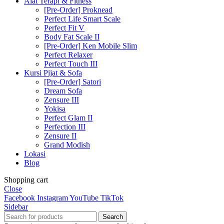
Alat Terapi & Fitness
[Pre-Order] Proknead
Perfect Life Smart Scale
Perfect Fit V
Body Fat Scale II
[Pre-Order] Ken Mobile Slim
Perfect Relaxer
Perfect Touch III
Kursi Pijat & Sofa
[Pre-Order] Satori
Dream Sofa
Zensure III
Yokisa
Perfect Glam II
Perfection III
Zensure II
Grand Modish
Lokasi
Blog
Shopping cart
Close
Facebook
Instagram
YouTube
TikTok
Sidebar
Search