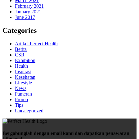
March 2021
February 2021
January 2021
June 2017
Categories
Artikel Perfect Health
Berita
CSR
Exhibition
Health
Inspirasi
Kesehatan
Lifestyle
News
Pameran
Promo
Tips
Uncategorized
Bergabunglah dengan email kami dan dapatkan penawaran
istimewa!