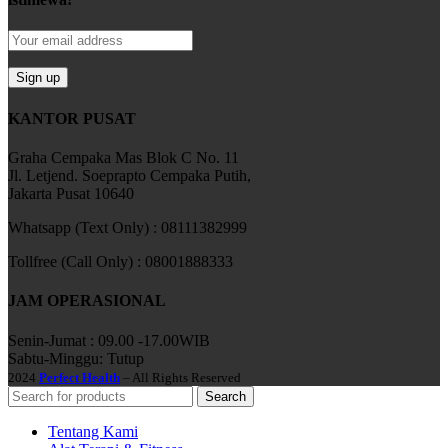
KANTOR PUSAT
Graha Cempaka Mas Blok C No. 11
Jl. Letjend. Soeprapto Cempaka Putih,
Jakarta Pusat 10640
Whatsapp (Text Only) : 08111382999
Tollfree (Call Only) : 08001888333
JAM OPERASIONAL
Senin-Jumat : 09.00 -17.00WIB
Sabtu-Minggu: Tutup
2024
Perfect Health
– All Rights Reserved
Search
Tentang Kami