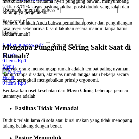
muskuloskeletal, terutama nyeri punggung bawah, menyumbang
sekitar
3,71%
kasus nasional akibat posisi duduk yang salah dan
Username or email address
*
kurangnya pergerakan.
Password
*
Namun, tahukah Anda bahwa pemulihan postur dan penghilangan
rasa nyeri sebenarnya bisa dilakukan secara mandiri tanpa harus
Log in
keluar rumah?
Lost your password?
Remember me
Mengapa Punggung Sering Sakit Saat di
Rumah?
Search
0
items
Rp
0
Menu
Banyak orang menganggap rumah adalah tempat paling nyaman,
namun tanpa disadari, aktivitas rumah tangga atau bekerja secara
remote
seringkali mengabaikan prinsip ergonomi.
0
items
Rp
0
Berdasarkan riset kesehatan dari
Mayo Clinic
, beberapa pemicu
utamanya adalah:
Fasilitas Tidak Memadai
Duduk terlalu lama di sofa atau kursi makan yang tidak menopang
tulang belakang dengan benar.
Postur Menunduk