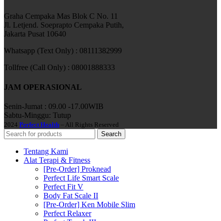
Graha Cempaka Mas Blok C No. 11
Jl. Letjend. Soeprapto Cempaka Putih,
Jakarta Pusat 10640
Whatsapp (Text Only) : 08111382999
Tollfree (Call Only) : 08001888333
JAM OPERASIONAL
Senin-Jumat : 09.00 -17.00WIB
Sabtu-Minggu: Tutup
2024
Perfect Health
– All Rights Reserved
Search
Tentang Kami
Alat Terapi & Fitness
[Pre-Order] Proknead
Perfect Life Smart Scale
Perfect Fit V
Body Fat Scale II
[Pre-Order] Ken Mobile Slim
Perfect Relaxer