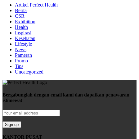
Artikel Perfect Health
Berita
CSR
Exhibition
Health
Inspirasi
Kesehatan
Lifestyle
News
Pameran
Promo
Tips
Uncategorized
Bergabunglah dengan email kami dan dapatkan penawaran
istimewa!
KANTOR PUSAT