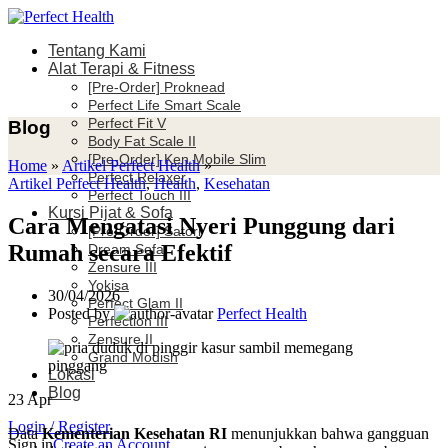
Tentang Kami
Alat Terapi & Fitness
[Pre-Order] Proknead
Perfect Life Smart Scale
Perfect Fit V
Blog
Body Fat Scale II
[Pre-Order] Ken Mobile Slim
Home
»
Artikel Perfect Health
»
Perfect Relaxer
Artikel Perfect Health
,
Health
,
Kesehatan
Perfect Touch III
Kursi Pijat & Sofa
Cara Mengatasi Nyeri Punggung dari
[Pre-Order] Satori
Rumah secara Efektif
Dream Sofa
Zensure III
Yokisa
30/04/2026
Perfect Glam II
Posted by
Perfect Health
Perfection III
Zensure II
Grand Modish
Lokasi
Blog
23
Apr
Login / Register
Data
Kementerian Kesehatan RI
menunjukkan bahwa gangguan
Sign in
Create an Account