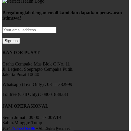
Bergabunglah dengan email kami dan dapatkan penawaran
istimewa!
KANTOR PUSAT
Graha Cempaka Mas Blok C No. 11
Jl. Letjend. Soeprapto Cempaka Putih,
Jakarta Pusat 10640
Whatsapp (Text Only) : 08111382999
Tollfree (Call Only) : 08001888333
JAM OPERASIONAL
Senin-Jumat : 09.00 -17.00WIB
Sabtu-Minggu: Tutup
2024
Perfect Health
– All Rights Reserved