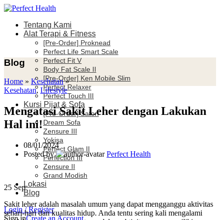
Tentang Kami
Alat Terapi & Fitness
[Pre-Order] Proknead
Perfect Life Smart Scale
Perfect Fit V
Blog
Body Fat Scale II
[Pre-Order] Ken Mobile Slim
Home
»
Kesehatan
»
Perfect Relaxer
Kesehatan
,
Lifestyle
Perfect Touch III
Kursi Pijat & Sofa
Mengatasi Sakit Leher dengan Lakukan
[Pre-Order] Satori
Hal ini!
Dream Sofa
Zensure III
Yokisa
08/01/2024
Perfect Glam II
Posted by
Perfect Health
Perfection III
Zensure II
Grand Modish
Lokasi
25
Sep
Blog
Sakit leher adalah masalah umum yang dapat mengganggu aktivitas
Login / Register
sehari-hari dan kualitas hidup. Anda tentu sering kali mengalami
Sign in
Create an Account