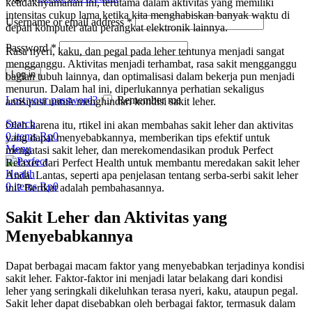
ketidaknyamanan ini, terutama dalam aktivitas yang memiliki
intensitas cukup lama ketika kita menghabiskan banyak waktu di
Username or email address
*
depan komputer atau perangkat elektronik lainnya.
Password
*
Rasa nyeri, kaku, dan pegal pada leher tentunya menjadi sangat
mengganggu. Aktivitas menjadi terhambat, rasa sakit mengganggu
Log in
bagian tubuh lainnya, dan optimalisasi dalam bekerja pun menjadi
menurun. Dalam hal ini, diperlukannya perhatian sekaligus
Lost your password?
Remember me
antisipasi untuk menghindari kondisi sakit leher.
Search
Oleh karena itu, rtikel ini akan membahas sakit leher dan aktivitas
0
items
Rp
0
yang dapat menyebabkannya, memberikan tips efektif untuk
Menu
mengatasi sakit leher, dan merekomendasikan produk Perfect
Relaxer dari Perfect Health untuk membantu meredakan sakit leher
Anda. Lantas, seperti apa penjelasan tentang serba-serbi sakit leher
0
items
Rp
0
ini? Berikut adalah pembahasannya.
Sakit Leher dan Aktivitas yang
Menyebabkannya
Dapat berbagai macam faktor yang menyebabkan terjadinya kondisi
sakit leher. Faktor-faktor ini menjadi latar belakang dari kondisi
leher yang seringkali dikeluhkan terasa nyeri, kaku, ataupun pegal.
Sakit leher dapat disebabkan oleh berbagai faktor, termasuk dalam