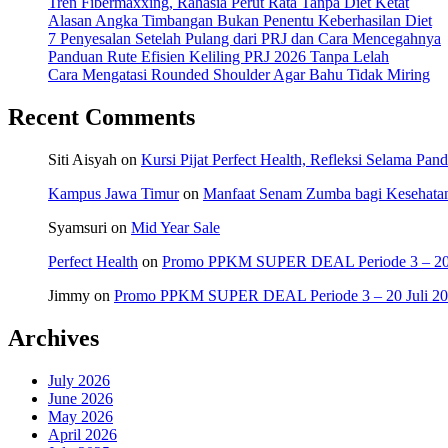
Tren Fibermaxxing, Rahasia Perut Rata Tanpa Diet Ketat
Alasan Angka Timbangan Bukan Penentu Keberhasilan Diet
7 Penyesalan Setelah Pulang dari PRJ dan Cara Mencegahnya
Panduan Rute Efisien Keliling PRJ 2026 Tanpa Lelah
Cara Mengatasi Rounded Shoulder Agar Bahu Tidak Miring
Recent Comments
Siti Aisyah
on
Kursi Pijat Perfect Health, Refleksi Selama Pan
Kampus Jawa Timur
on
Manfaat Senam Zumba bagi Kesehata
Syamsuri
on
Mid Year Sale
Perfect Health
on
Promo PPKM SUPER DEAL Periode 3 – 20 
Jimmy
on
Promo PPKM SUPER DEAL Periode 3 – 20 Juli 2
Archives
July 2026
June 2026
May 2026
April 2026