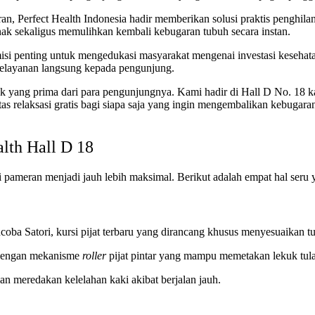
n, Perfect Health Indonesia hadir memberikan solusi praktis penghilan
nak sekaligus memulihkan kembali kebugaran tubuh secara instan.
isi penting untuk mengedukasi masyarakat mengenai investasi kesehata
 pelayanan langsung kepada pengunjung.
k yang prima dari para pengunjungnya. Kami hadir di Hall D No. 18 
itas relaksasi gratis bagi siapa saja yang ingin mengembalikan kebuga
lth Hall D 18
 pameran menjadi jauh lebih maksimal. Berikut adalah empat hal seru y
oba Satori, kursi pijat terbaru yang dirancang khusus menyesuaikan t
engan mekanisme
roller
pijat pintar yang mampu memetakan lekuk tula
an meredakan kelelahan kaki akibat berjalan jauh.