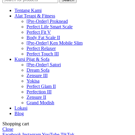
Tentang Kami
Alat Terapi & Fitness
[Pre-Order] Proknead
Perfect Life Smart Scale
Perfect Fit V
Body Fat Scale II
[Pre-Order] Ken Mobile Slim
Perfect Relaxer
Perfect Touch III
Kursi Pijat & Sofa
[Pre-Order] Satori
Dream Sofa
Zensure III
Yokisa
Perfect Glam II
Perfection III
Zensure II
Grand Modish
Lokasi
Blog
Shopping cart
Close
Facebook
Instagram
YouTube
TikTok