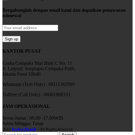
Bergabunglah dengan email kami dan dapatkan penawaran
istimewa!
KANTOR PUSAT
Graha Cempaka Mas Blok C No. 11
Jl. Letjend. Soeprapto Cempaka Putih,
Jakarta Pusat 10640
Whatsapp (Text Only) : 08111382999
Tollfree (Call Only) : 08001888333
JAM OPERASIONAL
Senin-Jumat : 09.00 -17.00WIB
Sabtu-Minggu: Tutup
2024
Perfect Health
– All Rights Reserved
Search