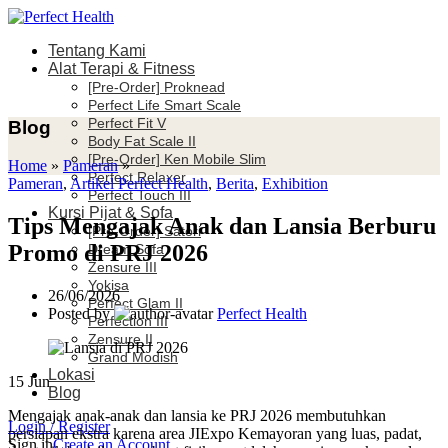
Tentang Kami
Alat Terapi & Fitness
[Pre-Order] Proknead
Perfect Life Smart Scale
Perfect Fit V
Blog
Body Fat Scale II
[Pre-Order] Ken Mobile Slim
Home
»
Pameran
»
Perfect Relaxer
Pameran
,
Artikel Perfect Health
,
Berita
,
Exhibition
Perfect Touch III
Kursi Pijat & Sofa
Tips Mengajak Anak dan Lansia Berburu
[Pre-Order] Satori
Promo di PRJ 2026
Dream Sofa
Zensure III
Yokisa
26/06/2026
Perfect Glam II
Posted by
Perfect Health
Perfection III
Zensure II
Grand Modish
Lokasi
15
Jun
Blog
Mengajak anak-anak dan lansia ke PRJ 2026 membutuhkan
Login / Register
persiapan ekstra karena area JIExpo Kemayoran yang luas, padat,
Sign in
Create an Account