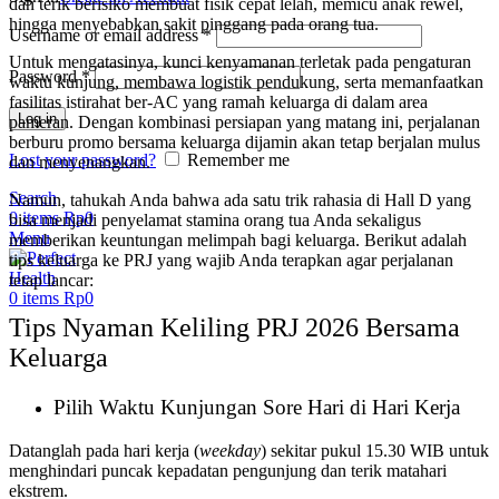
dan terik berisiko membuat fisik cepat lelah, memicu anak rewel,
hingga menyebabkan sakit pinggang pada orang tua.
Username or email address
*
Untuk mengatasinya, kunci kenyamanan terletak pada pengaturan
Password
*
waktu kunjung, membawa logistik pendukung, serta memanfaatkan
fasilitas istirahat ber-AC yang ramah keluarga di dalam area
Log in
pameran. Dengan kombinasi persiapan yang matang ini, perjalanan
berburu promo bersama keluarga dijamin akan tetap berjalan mulus
Lost your password?
Remember me
dan menyenangkan.
Search
Namun, tahukah Anda bahwa ada satu trik rahasia di Hall D yang
0
items
Rp
0
bisa menjadi penyelamat stamina orang tua Anda sekaligus
Menu
memberikan keuntungan melimpah bagi keluarga. Berikut adalah
tips keluarga ke PRJ yang wajib Anda terapkan agar perjalanan
tetap lancar:
0
items
Rp
0
Tips Nyaman Keliling PRJ 2026 Bersama
Keluarga
Pilih Waktu Kunjungan Sore Hari di Hari Kerja
Datanglah pada hari kerja (
weekday
) sekitar pukul 15.30 WIB untuk
menghindari puncak kepadatan pengunjung dan terik matahari
ekstrem.