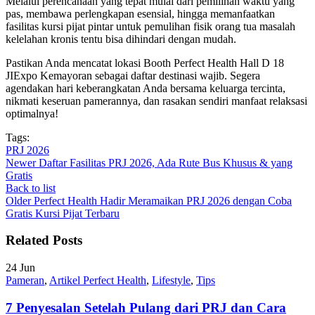
Melalui perencanaan yang tepat mulai dari pemilihan waktu yang
pas, membawa perlengkapan esensial, hingga memanfaatkan
fasilitas kursi pijat pintar untuk pemulihan fisik orang tua masalah
kelelahan kronis tentu bisa dihindari dengan mudah.
Pastikan Anda mencatat lokasi Booth Perfect Health Hall D 18
JIExpo Kemayoran sebagai daftar destinasi wajib. Segera
agendakan hari keberangkatan Anda bersama keluarga tercinta,
nikmati keseruan pamerannya, dan rasakan sendiri manfaat relaksasi
optimalnya!
Tags:
PRJ 2026
Newer
Daftar Fasilitas PRJ 2026, Ada Rute Bus Khusus & yang
Gratis
Back to list
Older
Perfect Health Hadir Meramaikan PRJ 2026 dengan Coba
Gratis Kursi Pijat Terbaru
Related Posts
24
Jun
Pameran
,
Artikel Perfect Health
,
Lifestyle
,
Tips
7 Penyesalan Setelah Pulang dari PRJ dan Cara