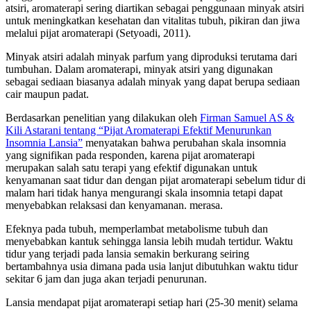
atsiri, aromaterapi sering diartikan sebagai penggunaan minyak atsiri
untuk meningkatkan kesehatan dan vitalitas tubuh, pikiran dan jiwa
melalui pijat aromaterapi (Setyoadi, 2011).
Minyak atsiri adalah minyak parfum yang diproduksi terutama dari
tumbuhan. Dalam aromaterapi, minyak atsiri yang digunakan
sebagai sediaan biasanya adalah minyak yang dapat berupa sediaan
cair maupun padat.
Berdasarkan penelitian yang dilakukan oleh
Firman Samuel AS &
Kili Astarani tentang “Pijat Aromaterapi Efektif Menurunkan
Insomnia Lansia”
menyatakan bahwa perubahan skala insomnia
yang signifikan pada responden, karena pijat aromaterapi
merupakan salah satu terapi yang efektif digunakan untuk
kenyamanan saat tidur dan dengan pijat aromaterapi sebelum tidur di
malam hari tidak hanya mengurangi skala insomnia tetapi dapat
menyebabkan relaksasi dan kenyamanan. merasa.
Efeknya pada tubuh, memperlambat metabolisme tubuh dan
menyebabkan kantuk sehingga lansia lebih mudah tertidur. Waktu
tidur yang terjadi pada lansia semakin berkurang seiring
bertambahnya usia dimana pada usia lanjut dibutuhkan waktu tidur
sekitar 6 jam dan juga akan terjadi penurunan.
Lansia mendapat pijat aromaterapi setiap hari (25-30 menit) selama