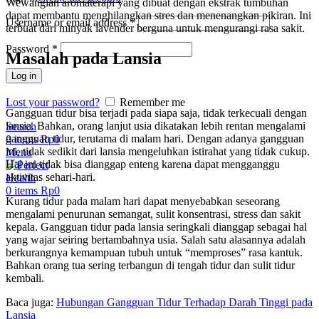
Wewangian aromaterapi yang dibuat dengan ekstrak tumbuhan
dapat membantu menghilangkan stres dan menenangkan pikiran. Ini
Username or email address
*
terbuat dari minyak lavender berguna untuk mengurangi rasa sakit.
Password
*
Masalah pada Lansia
Log in
Lost your password?
Remember me
Gangguan tidur bisa terjadi pada siapa saja, tidak terkecuali dengan
lansia. Bahkan, orang lanjut usia dikatakan lebih rentan mengalami
Search
gangguan tidur, terutama di malam hari. Dengan adanya gangguan
0
items
Rp
0
ini, tidak sedikit dari lansia mengeluhkan istirahat yang tidak cukup.
Menu
Hal ini tidak bisa dianggap enteng karena dapat mengganggu
aktivitas sehari-hari.
0
items
Rp
0
Kurang tidur pada malam hari dapat menyebabkan seseorang
mengalami penurunan semangat, sulit konsentrasi, stress dan sakit
kepala. Gangguan tidur pada lansia seringkali dianggap sebagai hal
yang wajar seiring bertambahnya usia. Salah satu alasannya adalah
berkurangnya kemampuan tubuh untuk “memproses” rasa kantuk.
Bahkan orang tua sering terbangun di tengah tidur dan sulit tidur
kembali.
Baca juga:
Hubungan Gangguan Tidur Terhadap Darah Tinggi pada
Lansia