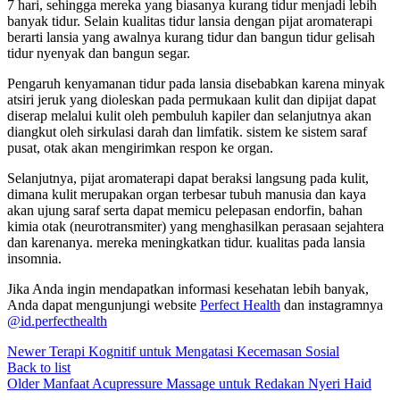
7 hari, sehingga mereka yang biasanya kurang tidur menjadi lebih
banyak tidur. Selain kualitas tidur lansia dengan pijat aromaterapi
berarti lansia yang awalnya kurang tidur dan bangun tidur gelisah
tidur nyenyak dan bangun segar.
Pengaruh kenyamanan tidur pada lansia disebabkan karena minyak
atsiri jeruk yang dioleskan pada permukaan kulit dan dipijat dapat
diserap melalui kulit oleh pembuluh kapiler dan selanjutnya akan
diangkut oleh sirkulasi darah dan limfatik. sistem ke sistem saraf
pusat, otak akan mengirimkan respon ke organ.
Selanjutnya, pijat aromaterapi dapat beraksi langsung pada kulit,
dimana kulit merupakan organ terbesar tubuh manusia dan kaya
akan ujung saraf serta dapat memicu pelepasan endorfin, bahan
kimia otak (neurotransmiter) yang menghasilkan perasaan sejahtera
dan karenanya. mereka meningkatkan tidur. kualitas pada lansia
insomnia.
Jika Anda ingin mendapatkan informasi kesehatan lebih banyak,
Anda dapat mengunjungi website
Perfect Health
dan instagramnya
@id.perfecthealth
Newer
Terapi Kognitif untuk Mengatasi Kecemasan Sosial
Back to list
Older
Manfaat Acupressure Massage untuk Redakan Nyeri Haid