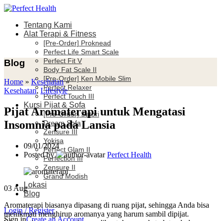
Tentang Kami
Alat Terapi & Fitness
[Pre-Order] Proknead
Perfect Life Smart Scale
Perfect Fit V
Blog
Body Fat Scale II
[Pre-Order] Ken Mobile Slim
Home
»
Kesehatan
»
Perfect Relaxer
Kesehatan
,
Lifestyle
Perfect Touch III
Kursi Pijat & Sofa
Pijat Aromaterapi untuk Mengatasi
[Pre-Order] Satori
Insomnia pada Lansia
Dream Sofa
Zensure III
Yokisa
09/01/2024
Perfect Glam II
Posted by
Perfect Health
Perfection III
Zensure II
Grand Modish
Lokasi
03
Aug
Blog
Aromaterapi biasanya dipasang di ruang pijat, sehingga Anda bisa
Login / Register
menikmati menghirup aromanya yang harum sambil dipijat.
Sign in
Create an Account