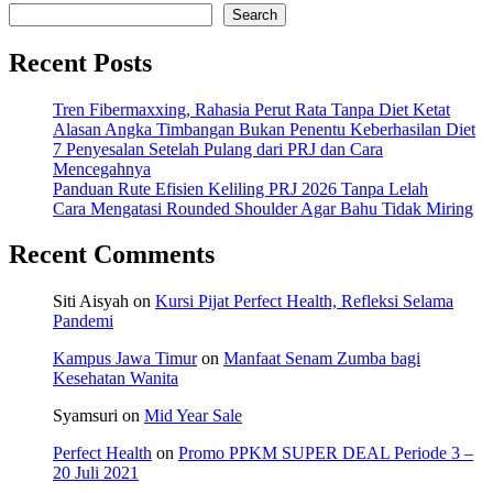
Search
Recent Posts
Tren Fibermaxxing, Rahasia Perut Rata Tanpa Diet Ketat
Alasan Angka Timbangan Bukan Penentu Keberhasilan Diet
7 Penyesalan Setelah Pulang dari PRJ dan Cara
Mencegahnya
Panduan Rute Efisien Keliling PRJ 2026 Tanpa Lelah
Cara Mengatasi Rounded Shoulder Agar Bahu Tidak Miring
Recent Comments
Siti Aisyah
on
Kursi Pijat Perfect Health, Refleksi Selama
Pandemi
Kampus Jawa Timur
on
Manfaat Senam Zumba bagi
Kesehatan Wanita
Syamsuri
on
Mid Year Sale
Perfect Health
on
Promo PPKM SUPER DEAL Periode 3 –
20 Juli 2021