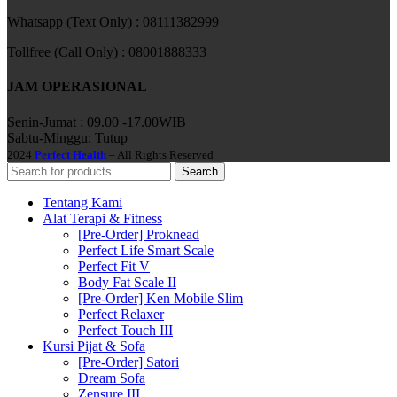
Whatsapp (Text Only) : 08111382999
Tollfree (Call Only) : 08001888333
JAM OPERASIONAL
Senin-Jumat : 09.00 -17.00WIB
Sabtu-Minggu: Tutup
2024
Perfect Health
– All Rights Reserved
Search
Tentang Kami
Alat Terapi & Fitness
[Pre-Order] Proknead
Perfect Life Smart Scale
Perfect Fit V
Body Fat Scale II
[Pre-Order] Ken Mobile Slim
Perfect Relaxer
Perfect Touch III
Kursi Pijat & Sofa
[Pre-Order] Satori
Dream Sofa
Zensure III