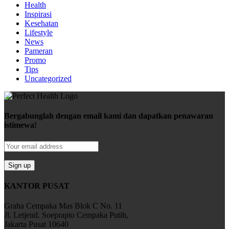
Health
Inspirasi
Kesehatan
Lifestyle
News
Pameran
Promo
Tips
Uncategorized
Bergabunglah dengan email kami dan dapatkan penawaran
istimewa!
KANTOR PUSAT
Graha Cempaka Mas Blok C No. 11
Jl. Letjend. Soeprapto Cempaka Putih,
Jakarta Pusat 10640